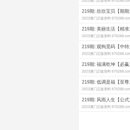
2023澳门正版资料 670288.co
219期: 欣欣宝贝【期
2023澳门正版资料 670288.co
219期: 美丽生活【精
2023澳门正版资料 670288.co
219期: 观狗觅码【中
2023澳门正版资料 670288.co
219期: 福满乾坤【必
2023澳门正版资料 670288.co
219期: 低调是福【至
2023澳门正版资料 670288.co
219期: 风雨人生【公
2023澳门正版资料 670288.co