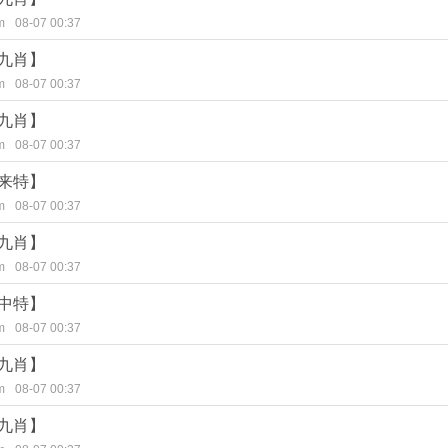
m
08-07 00:37
创九肖】
m
08-07 00:37
家九肖】
m
08-07 00:37
肖来特】
m
08-07 00:37
准九肖】
m
08-07 00:37
肖中特】
m
08-07 00:37
典九肖】
m
08-07 00:37
家九肖】